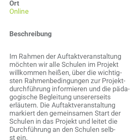
Ort
Online
Beschrei­bung
Im Rah­men der Auf­tak­tver­anstal­tung
möcht­en wir alle Schulen im Pro­jekt
willkom­men heißen, über die wichtig­
sten Rah­menbe­din­gun­gen zur Pro­jek­t­
durch­führung informieren und die päd­a­
gogis­che Begleitung unser­er­seits
erläutern. Die Auf­tak­tver­anstal­tung
markiert den gemein­samen Start der
Schulen in das Pro­jekt und leit­et die
Durch­führung an den Schulen selb­
st ein.