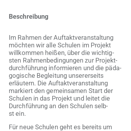
Beschrei­bung
Im Rah­men der Auf­tak­tver­anstal­tung
möcht­en wir alle Schulen im Pro­jekt
willkom­men heißen, über die wichtig­
sten Rah­menbe­din­gun­gen zur Pro­jek­t­
durch­führung informieren und die päd­a­
gogis­che Begleitung unser­er­seits
erläutern. Die Auf­tak­tver­anstal­tung
markiert den gemein­samen Start der
Schulen in das Pro­jekt und leit­et die
Durch­führung an den Schulen selb­
st ein.
Für neue Schulen geht es bere­its um