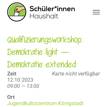
Zum
Inhalt
springen
Qualifizierungsworkshop:
Demokratie light —
Demokratie extended
Zeit
Karte nicht verfügbar
12.10.2023
09:00 — 13:00
Ort
Jugend­kul­turzen­trum Königstadt