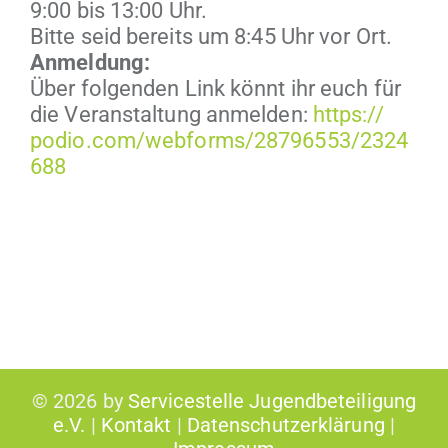
9:00 bis 13:00 Uhr.
Bitte seid bere­its um 8:45 Uhr vor Ort.
Anmel­dung:
Über fol­gen­den Link kön­nt ihr euch für
die Ver­anstal­tung anmelden:
https://​
podio​.com/​w​e​b​f​o​r​m​s​/​2​8​7​9​6​5​5​3​/​2​3​2​4​
688
©
2026 by
Servicestelle Jugendbeteiligung
e.V.
|
Kontakt
|
Datenschutzerklärung
|