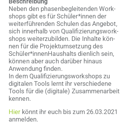
Beschrei­bung
Neben den phasen­be­glei­t­en­den Work­
shops gibt es für Schüler*innen der
weit­er­führen­den Schulen das Ange­bot,
sich inner­halb von Qual­i­fizierungswork­
shops weit­erzu­bilden. Die Inhalte kön­
nen für die Pro­jek­tum­set­zung des
Schüler*innenHaushalts dien­lich sein,
kön­nen aber auch darüber hin­aus
Anwen­dung finden.
In dem Qual­i­fizierungswork­shops zu
dig­i­tal­en Tools lernt ihr ver­schiedene
Tools für die (dig­i­tale) Zusam­me­nar­beit
kennen.
Hier
kön­nt ihr euch bis zum 26.03.2021
anmelden.