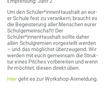
Empfehlung: Jahr 2
Um den Schüler*innenHaushalt an eur­
er Schule fest zu ver­ankern, braucht es
die Begeis­terung aller Men­schen eur­er
Schul­ge­mein­schaft! Der
Schüler*innenHaushalt sollte daher
allen Schul­gremien vorgestellt wer­den
– und das möglichst überzeu­gend. Wir
wer­den mit euch gemein­sam die Struk­
tur eines Pitch­es vor­bere­it­en und wenn
ihr möchtet, diesen direkt üben.
Hier
geht es zur Workshop-Anmeldung.