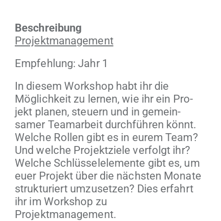
Beschrei­bung
Pro­jek­t­man­age­ment
Empfehlung: Jahr 1
In diesem Work­shop habt ihr die
Möglichkeit zu ler­nen, wie ihr ein Pro­
jekt pla­nen, steuern und in gemein­
samer Tea­mar­beit durch­führen kön­nt.
Welche Rollen gibt es in eurem Team?
Und welche Pro­jek­tziele ver­fol­gt ihr?
Welche Schlüs­se­lele­mente gibt es, um
euer Pro­jekt über die näch­sten Monate
struk­turi­ert umzuset­zen? Dies erfahrt
ihr im Work­shop zu
Projektmanagement.