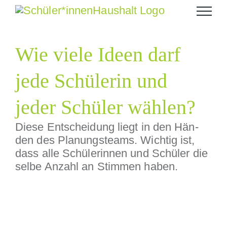
Zum
Inhalt
springen
Wie viele Ideen darf
jede Schülerin und
jeder Schüler wählen?
Diese Entschei­dung liegt in den Hän­
den des Pla­nung­steams. Wichtig ist,
dass alle Schü­lerin­nen und Schüler die
selbe Anzahl an Stim­men haben.