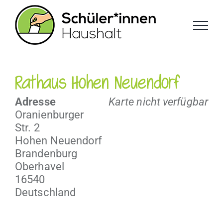
Zum
Inhalt
springen
Rathaus Hohen Neuendorf
Adresse
Karte nicht verfügbar
Oranien­burg­er
Str. 2
Hohen Neuendorf
Brandenburg
Oberhavel
16540
Deutschland