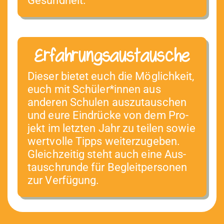
Gesundheit.
Erfahrungsaustausche
Dieser bietet euch die Möglichkeit,
euch mit Schüler*innen aus
anderen Schulen auszu­tauschen
und eure Ein­drücke von dem Pro­
jekt im let­zten Jahr zu teilen sowie
wertvolle Tipps weit­erzugeben.
Gle­ichzeit­ig ste­ht auch eine Aus­
tauschrunde für Begleit­per­so­n­en
zur Verfügung.