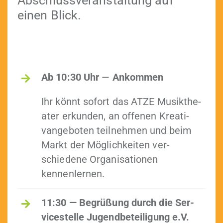
Abschlussver­anstal­tung auf
einen Blick.
Ab 10:30
Uhr
—
Ankom­men
Ihr kön­nt sofort das ATZE Musik­the­
ater erkun­den, an offe­nen Kreati­
vange­boten teil­nehmen und beim
Markt der Möglichkeit­en ver­
schiedene Organ­i­sa­tio­nen
kennenlernen.
11:30 — Begrüßung durch die Ser­
vices­telle Jugend­beteili­gung e.V.