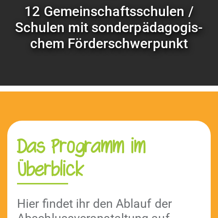
12 Gemein­schaftss­chulen /
Schulen mit son­der­päd­a­gogis­
chem Förderschwerpunkt
Das Programm im
Überblick
Hier find­et ihr den Ablauf der