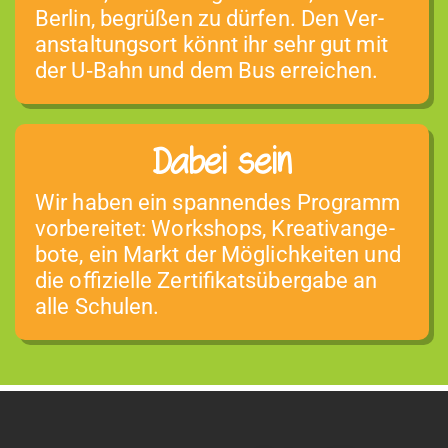
Berlin, begrüßen zu dür­fen. Den Ver­
anstal­tung­sort kön­nt ihr sehr gut mit
der U‑Bahn und dem Bus erreichen.
Dabei sein
Wir haben ein span­nen­des Pro­gramm
vor­bere­it­et: Work­shops, Kreati­vange­
bote, ein Markt der Möglichkeit­en und
die offizielle Zer­ti­fikat­süber­gabe an
alle Schulen.