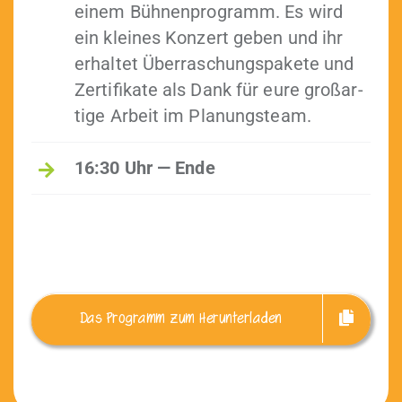
einem Büh­nen­pro­gramm. Es wird
ein kleines Konz­ert geben und ihr
erhal­tet Über­raschungspakete und
Zer­ti­fikate als Dank für eure großar­
tige Arbeit im Planungsteam.
16:30 Uhr —
Ende
Das Pro­gramm zum Herunterladen