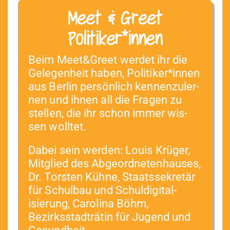
Meet & Greet
Politiker*innen
Beim Meet&Greet werdet ihr die
Gele­gen­heit haben, Politiker*innen
aus Berlin per­sön­lich ken­nen­zuler­
nen und ihnen all die Fra­gen zu
stellen, die ihr schon immer wis­
sen wolltet.
Dabei sein wer­den: Louis Krüger,
Mit­glied des Abge­ord­neten­haus­es,
Dr. Torsten Kühne, Staatssekretär
für Schul­bau und Schuldig­i­tal­
isierung, Car­oli­na Böhm,
Bezirksstadträtin für Jugend und