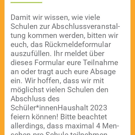
Damit wir wis­sen, wie viele
Schulen zur Abschlussver­anstal­
tung kom­men wer­den, bit­ten wir
euch, das Rück­melde­for­mu­lar
auszufüllen. Ihr meldet über
dieses For­mu­lar eure Teil­nahme
an oder tragt auch eure Absage
ein. Wir hof­fen, dass wir mit
möglichst vie­len Schulen den
Abschluss des
Schüler*innenHaushalt 2023
feiern kön­nen! Bitte beachtet
allerd­ings, dass max­i­mal 4 Men­
schen pro Schule teil­nehmen