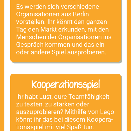
Es wer­den sich ver­schiedene
Organ­i­sa­tio­nen aus Berlin
vorstellen. Ihr kön­nt den ganzen
Tag den Markt erkun­den, mit den
Men­schen der Organ­i­sa­tio­nen ins
Gespräch kom­men und das ein
oder andere Spiel ausprobieren.
Kooperationsspiel
Ihr habt Lust, eure Team­fähigkeit
zu testen, zu stärken oder
auszupro­bieren? Mith­il­fe von Lego
kön­nt ihr das bei diesem Koop­er­a­
tionsspiel mit viel Spaß tun.