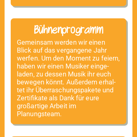
Bühnenprogramm
Gemein­sam wer­den wir einen
Blick auf das ver­gan­gene Jahr
wer­fen. Um den Moment zu feiern,
haben wir einen Musik­er ein­ge­
laden, zu dessen Musik ihr euch
bewe­gen kön­nt. Außer­dem erhal­
tet ihr Über­raschungspakete und
Zer­ti­fikate als Dank für eure
großar­tige Arbeit im
Planungsteam.