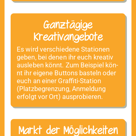
Ganztägige
Kreativangebote
Es wird ver­schiedene Sta­tio­nen
geben, bei denen ihr euch kreativ
ausleben kön­nt. Zum Beispiel kön­
nt ihr eigene But­tons basteln oder
euch an ein­er Graf­fi­ti-Sta­tion
(Platzbe­gren­zung, Anmel­dung
erfol­gt vor Ort) ausprobieren.
Markt der Möglichkeiten