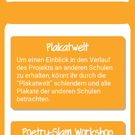
Plakatwelt
Um einen Ein­blick in den Ver­lauf
des Pro­jek­ts an anderen Schulen
zu erhal­ten, kön­nt ihr durch die
“Plakatwelt” schlen­dern und alle
Plakate der anderen Schulen
betrachten.
Poetry-Slam Workshop