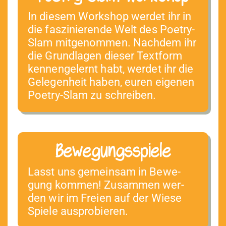
In diesem Work­shop werdet ihr in
die faszinierende Welt des Poet­ry-
Slam mitgenom­men. Nach­dem ihr
die Grund­la­gen dieser Textform
ken­nen­gel­ernt habt, werdet ihr die
Gele­gen­heit haben, euren eige­nen
Poet­ry-Slam zu schreiben.
Bewegungsspiele
Lasst uns gemein­sam in Bewe­
gung kom­men! Zusam­men wer­
den wir im Freien auf der Wiese
Spiele ausprobieren.