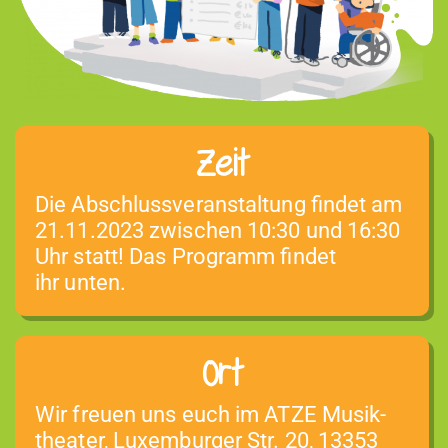
Zeit
Die Abschlussver­anstal­tung find­et am
21.11.2023 zwis­chen 10:30 und 16:30
Uhr statt! Das Pro­gramm find­et
ihr unten.
Ort
Wir freuen uns euch im ATZE Musik­
the­ater, Lux­em­burg­er Str. 20, 13353