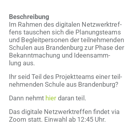
Beschrei­bung
Im Rah­men des dig­i­tal­en Net­zw­erk­tr­e­f­
fens tauschen sich die Pla­nung­steams
und Begleit­per­so­n­en der teil­nehmenden
Schulen aus Bran­den­burg zur Phase der
Bekan­nt­machung und Ideen­samm­
lung aus.
Ihr seid Teil des Pro­jek­t­teams ein­er teil­
nehmenden Schule aus Brandenburg?
Dann nehmt
hier
daran teil.
Das dig­i­tale Net­zw­erk­tr­e­f­fen find­et via
Zoom statt. Ein­wahl ab 12:45 Uhr.