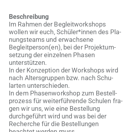
Beschrei­bung
Im Rah­men der Begleit­work­shops
wollen wir euch, Schüler*innen des Pla­
nung­steams und erwach­sene
Begleitperson(en), bei der Pro­jek­tum­
set­zung der einzel­nen Phasen
unterstützen.
In der Konzep­tion der Work­shops wird
nach Alters­grup­pen bzw. nach Schu­
larten unterschieden.
In dem Phasen­work­shop zum Bestell­
prozess für weit­er­führende Schulen fra­
gen wir uns, wie eine Bestel­lung
durchge­führt wird und was bei der
Recherche für die Bestel­lun­gen
beachtet wer­den muss.