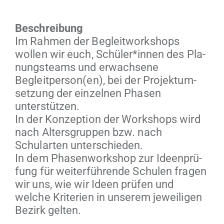
Beschrei­bung
Im Rah­men der Begleit­work­shops
wollen wir euch, Schüler*innen des Pla­
nung­steams und erwach­sene
Begleitperson(en), bei der Pro­jek­tum­
set­zung der einzel­nen Phasen
unterstützen.
In der Konzep­tion der Work­shops wird
nach Alters­grup­pen bzw. nach
Schu­larten unterschieden.
In dem Phasen­work­shop zur Ideen­prü­
fung für weit­er­führende Schulen fra­gen
wir uns, wie wir Ideen prüfen und
welche Kri­te­rien in unserem jew­eili­gen
Bezirk gelten.