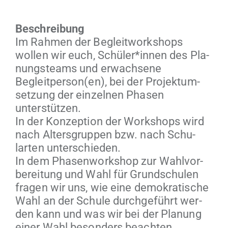
Beschrei­bung
Im Rah­men der Begleit­work­shops
wollen wir euch, Schüler*innen des Pla­
nung­steams und erwach­sene
Begleitperson(en), bei der Pro­jek­tum­
set­zung der einzel­nen Phasen
unterstützen.
In der Konzep­tion der Work­shops wird
nach Alters­grup­pen bzw. nach Schu­
larten unterschieden.
In dem Phasen­work­shop zur Wahlvor­
bere­itung und Wahl für Grund­schulen
fra­gen wir uns, wie eine demokratis­che
Wahl an der Schule durchge­führt wer­
den kann und was wir bei der Pla­nung
ein­er Wahl beson­ders beacht­en