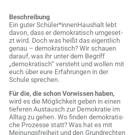
Beschrei­bung
Ein guter Schüler*innenHaushalt lebt
davon, dass er demokratisch umge­set­
zt wird. Doch was heißt das eigentlich
genau – demokratisch? Wir schauen
darauf, was ihr unter dem Begriff
„demokratisch“ ver­ste­ht und wollen mit
euch über eure Erfahrun­gen in der
Schule sprechen.
Für die, die schon Vor­wis­sen haben,
wird es die Möglichkeit geben in einen
tief­er­en Aus­tausch zur Demokratie im
All­t­ag zu gehen. Wo find­en demokratis­
che Prozesse statt? Was hat es mit
Mei­n­ungs­frei­heit und den Grun­drecht­en