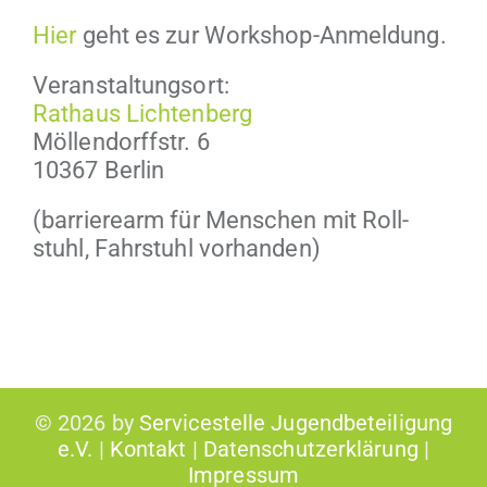
Hier
geht es zur Workshop-Anmeldung.
Ver­anstal­tung­sort:
Rathaus Licht­en­berg
Möl­len­dorff­str. 6
10367 Berlin
(bar­ri­erearm für Men­schen mit Roll­
stuhl, Fahrstuhl vorhanden)
©
2026 by
Servicestelle Jugendbeteiligung
e.V.
|
Kontakt
|
Datenschutzerklärung
|
Impressum