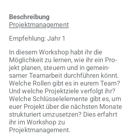
Beschrei­bung
Pro­jek­t­man­age­ment
Empfehlung: Jahr 1
In diesem Work­shop habt ihr die
Möglichkeit zu ler­nen, wie ihr ein Pro­
jekt pla­nen, steuern und in gemein­
samer Tea­mar­beit durch­führen kön­nt.
Welche Rollen gibt es in eurem Team?
Und welche Pro­jek­tziele ver­fol­gt ihr?
Welche Schlüs­se­lele­mente gibt es, um
euer Pro­jekt über die näch­sten Monate
struk­turi­ert umzuset­zen? Dies erfahrt
ihr im Work­shop zu
Projektmanagement.