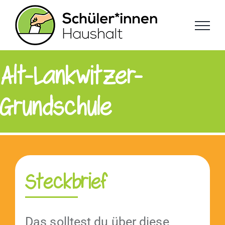
Zum
Inhalt
springen
Alt-Lankwitzer-
Grundschule
Steckbrief
Das soll­test du über diese