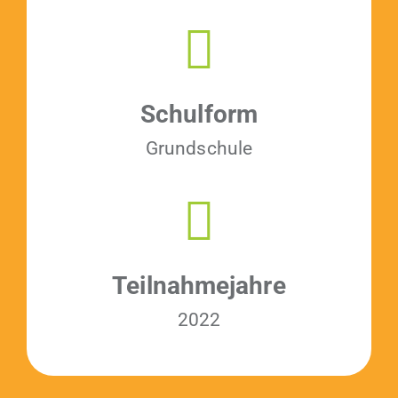
Schul­form
Grund­schule
Teil­nah­me­jahre
2022