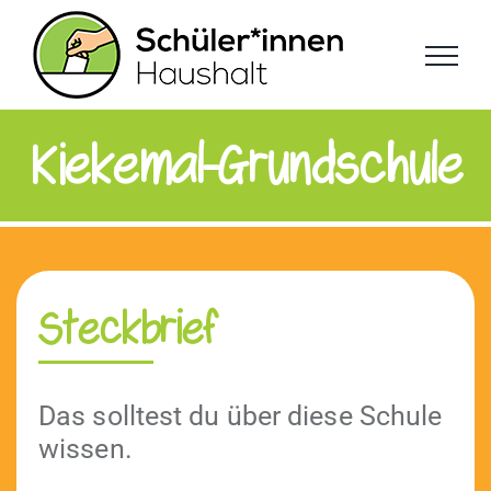
Zum
Inhalt
springen
Kiekemal-Grundschule
Steckbrief
Das soll­test du über diese Schule
wissen.