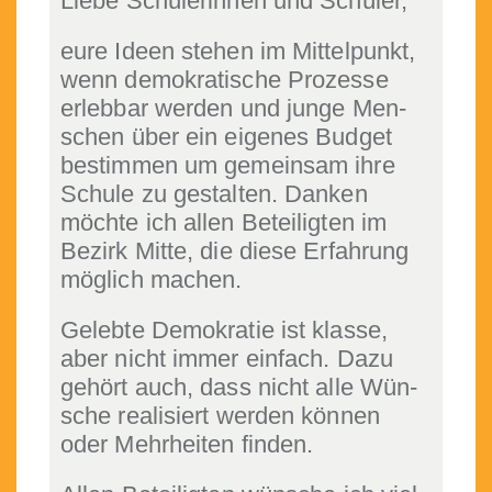
Liebe Schü­lerin­nen und Schüler,
eure Ideen ste­hen im Mit­telpunkt,
wenn demokratis­che Prozesse
erleb­bar wer­den und junge Men­
schen über ein eigenes Bud­get
bes­tim­men um gemein­sam ihre
Schule zu gestal­ten. Danken
möchte ich allen Beteiligten im
Bezirk Mitte, die diese Erfahrung
möglich machen.
Gelebte Demokratie ist klasse,
aber nicht immer ein­fach. Dazu
gehört auch, dass nicht alle Wün­
sche real­isiert wer­den kön­nen
oder Mehrheit­en finden.