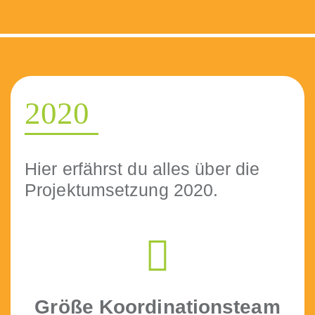
2020
Hier erfährst du alles über die
Pro­jek­tum­set­zung 2020.
Größe Koor­di­na­tion­steam