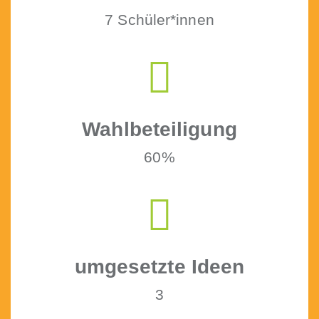
7 Schüler*innen
Wahlbeteili­gung
60%
umge­set­zte Ideen
3