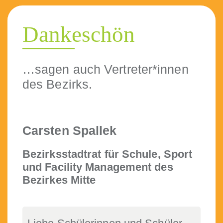
Dankeschön
…sagen auch Vertreter*innen
des Bezirks.
Carsten Spallek
Bezirksstad­trat für Schule, Sport
und Facil­i­ty Man­age­ment des
Bezirkes Mitte