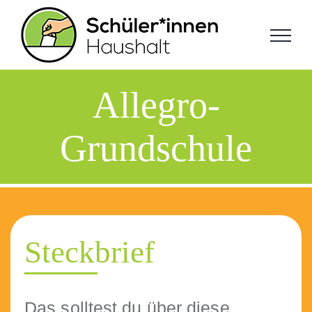
Zum
Inhalt
springen
Allegro-
Grundschule
Steckbrief
Das soll­test du über diese