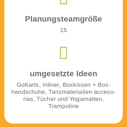
Pla­nung­steam­größe
15
umge­set­zte Ideen
GoKarts, Inlin­er, Boxkissen + Box­
hand­schuhe, Tanz­ma­te­ri­alien acce­so­
rias, Tüch­er und Yoga­mat­ten,
Trampoline