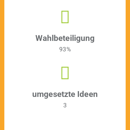
Wahlbeteili­gung
93%
umge­set­zte Ideen
3