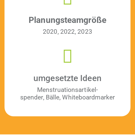
Pla­nung­steam­größe
2020, 2022, 2023
umge­set­zte Ideen
Men­stru­a­tion­sar­tikel­
spender, Bälle, Whiteboardmarker