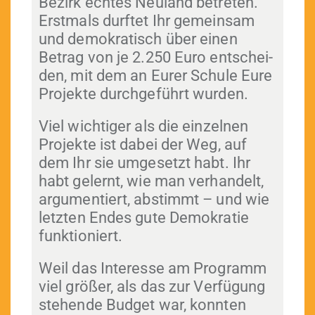
Bezirk echt­es Neu­land betreten.
Erst­mals durftet Ihr gemein­sam
und demokratisch über einen
Betrag von je 2.250 Euro entschei­
den, mit dem an Eur­er Schule Eure
Pro­jek­te durchge­führt wurden.
Viel wichtiger als die einzel­nen
Pro­jek­te ist dabei der Weg, auf
dem Ihr sie umge­set­zt habt. Ihr
habt gel­ernt, wie man ver­han­delt,
argu­men­tiert, abstimmt – und wie
let­zten Endes gute Demokratie
funktioniert.
Weil das Inter­esse am Pro­gramm
viel größer, als das zur Ver­fü­gung
ste­hende Bud­get war, kon­nten