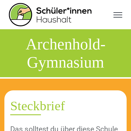
Zum
Inhalt
springen
Archenhold-
Gymnasium
Steckbrief
Das soll­test du über diese Schule