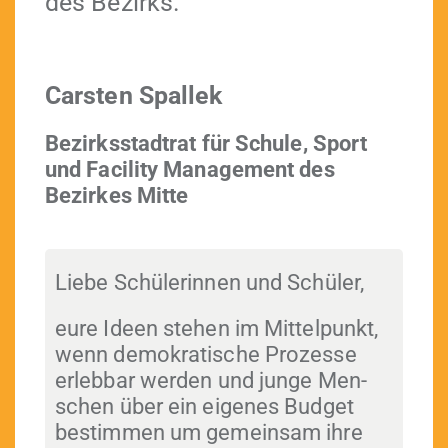
des Bezirks.
Carsten Spallek
Bezirksstad­trat für Schule, Sport
und Facil­i­ty Man­age­ment des
Bezirkes Mitte
Liebe Schü­lerin­nen und Schüler,
eure Ideen ste­hen im Mit­telpunkt,
wenn demokratis­che Prozesse
erleb­bar wer­den und junge Men­
schen über ein eigenes Bud­get
bes­tim­men um gemein­sam ihre