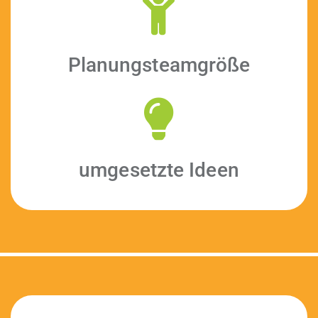
Pla­nung­steam­größe
umge­set­zte Ideen