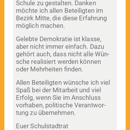
Schule zu gestal­ten. Danken
möchte ich allen Beteiligten im
Bezirk Mitte, die diese Erfahrung
möglich machen.
Gelebte Demokratie ist klasse,
aber nicht immer ein­fach. Dazu
gehört auch, dass nicht alle Wün­
sche real­isiert wer­den kön­nen
oder Mehrheit­en finden.
Allen Beteiligten wün­sche ich viel
Spaß bei der Mitar­beit und viel
Erfolg, wenn Sie im Anschluss
vorhaben, poli­tis­che Ver­ant­wor­
tung zu übernehmen.
Euer Schul­stad­trat