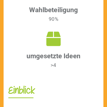
Wahlbeteili­gung
90%
umge­set­zte Ideen
>4
Einblick