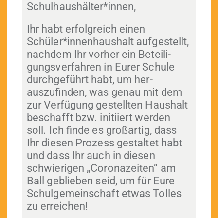
Schulhaushälter*innen,
Ihr habt erfol­gre­ich einen
Schüler*innenhaushalt aufgestellt,
nach­dem Ihr vorher ein Beteili­
gungsver­fahren in Eur­er Schule
durchge­führt habt, um her­
auszufind­en, was genau mit dem
zur Ver­fü­gung gestell­ten Haushalt
beschafft bzw. ini­ti­iert wer­den
soll. Ich finde es großar­tig, dass
Ihr diesen Prozess gestal­tet habt
und dass Ihr auch in diesen
schwieri­gen „Coro­n­azeit­en“ am
Ball geblieben seid, um für Eure
Schul­ge­mein­schaft etwas Tolles
zu erreichen!