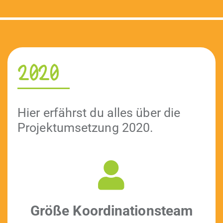
2020
Hier erfährst du alles über die
Pro­jek­tum­set­zung 2020.
Größe Koor­di­na­tion­steam