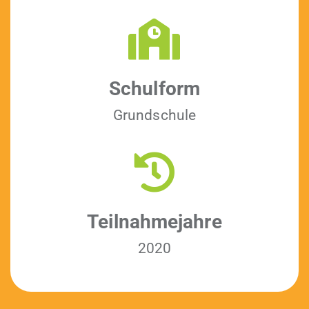
Schul­form
Grund­schule
Teil­nah­me­jahre
2020