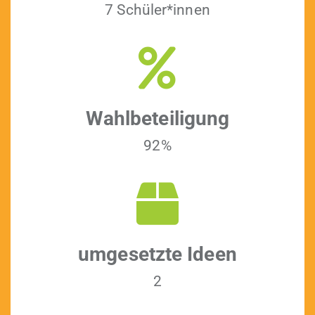
7 Schüler*innen
Wahlbeteili­gung
92%
umge­set­zte Ideen
2