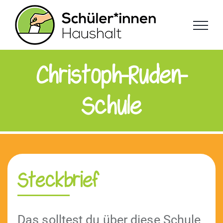
Zum
Inhalt
springen
Christoph-Ruden-
Schule
Steckbrief
Das soll­test du über diese Schule