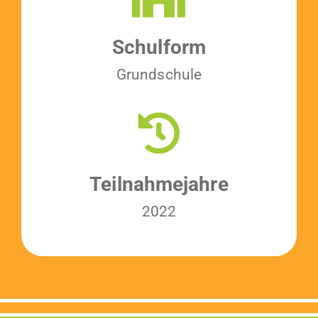
Schul­form
Grund­schule
Teil­nah­me­jahre
2022