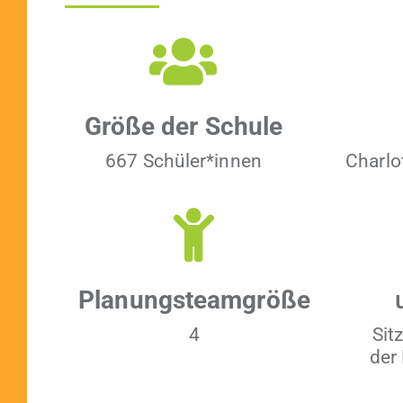
Größe der Schule
667 Schüler*innen
Char­lo
Pla­nung­steam­größe
4
Sit
der