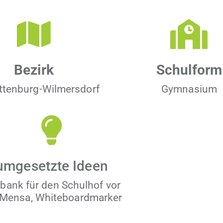
Bezirk
Schul­form
t­ten­burg-Wilmers­dorf
Gym­na­si­um
umge­set­zte Ideen
zbank für den Schul­hof vor
 Men­sa, Whiteboardmarker