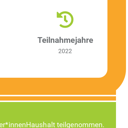
Teil­nah­me­jahre
2022
er*innenHaushalt teilgenommen.