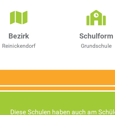
Bezirk
Schul­form
Reinick­endorf
Grund­schule
Diese Schulen haben auch am Schül