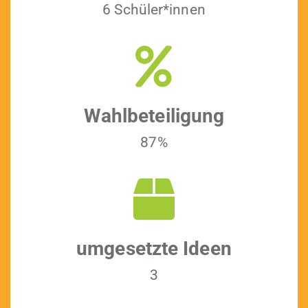
6 Schüler*innen
Wahlbeteili­gung
87%
umge­set­zte Ideen
3