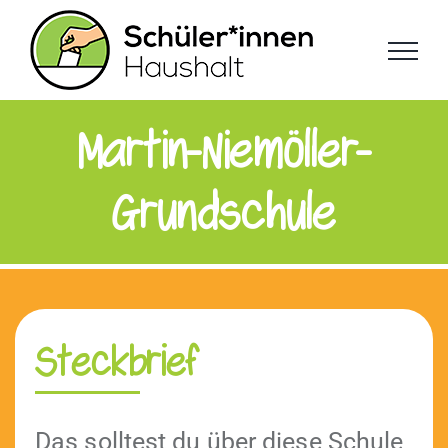
Zum
Inhalt
springen
Martin-Niemöller-
Grundschule
Steckbrief
Das soll­test du über diese Schule