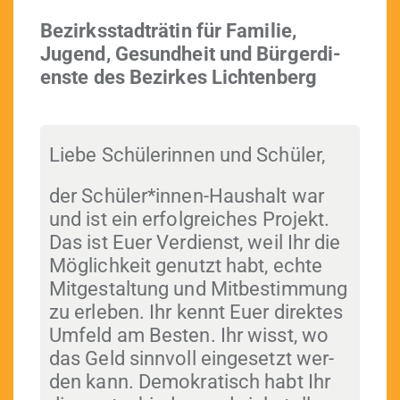
Bezirksstadträtin für Fam­i­lie,
Jugend, Gesund­heit und Bürg­er­di­
en­ste des Bezirkes Lichtenberg
Liebe Schü­lerin­nen und Schüler,
der Schüler*innen-Haushalt war
und ist ein erfol­gre­ich­es Pro­jekt.
Das ist Euer Ver­di­enst, weil Ihr die
Möglichkeit genutzt habt, echte
Mit­gestal­tung und Mitbes­tim­mung
zu erleben. Ihr ken­nt Euer direk­tes
Umfeld am Besten. Ihr wisst, wo
das Geld sin­nvoll einge­set­zt wer­
den kann. Demokratisch habt Ihr