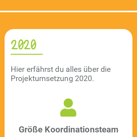
2020
Hier erfährst du alles über die
Pro­jek­tum­set­zung 2020.
Größe Koor­di­na­tion­steam