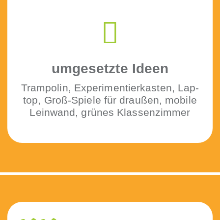
umge­set­zte Ideen
Tram­polin, Exper­i­men­tierkas­ten, Lap­
top, Groß-Spiele für draußen, mobile
Lein­wand, grünes Klassenzimmer