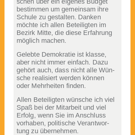
schen über ein eigenes Bud­get
bes­tim­men um gemein­sam ihre
Schule zu gestal­ten. Danken
möchte ich allen Beteiligten im
Bezirk Mitte, die diese Erfahrung
möglich machen.
Gelebte Demokratie ist klasse,
aber nicht immer ein­fach. Dazu
gehört auch, dass nicht alle Wün­
sche real­isiert wer­den kön­nen
oder Mehrheit­en finden.
Allen Beteiligten wün­sche ich viel
Spaß bei der Mitar­beit und viel
Erfolg, wenn Sie im Anschluss
vorhaben, poli­tis­che Ver­ant­wor­
tung zu übernehmen.