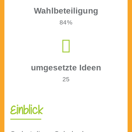
Wahlbeteili­gung
84%
umge­set­zte Ideen
25
Einblick