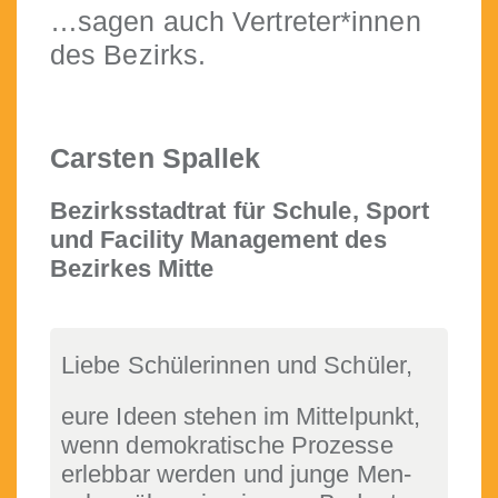
…sagen auch Vertreter*innen
des Bezirks.
Carsten Spallek
Bezirksstad­trat für Schule, Sport
und Facil­i­ty Man­age­ment des
Bezirkes Mitte
Liebe Schü­lerin­nen und Schüler,
eure Ideen ste­hen im Mit­telpunkt,
wenn demokratis­che Prozesse
erleb­bar wer­den und junge Men­