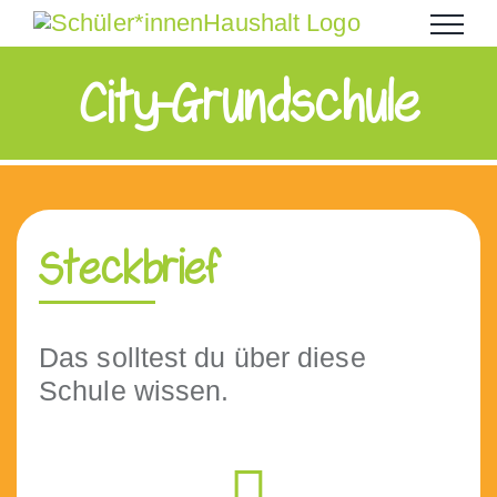
Zum
Inhalt
springen
City-Grundschule
Steckbrief
Das soll­test du über diese
Schule wissen.